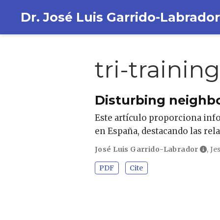
Dr. José Luis Garrido-Labrador
tri-training
Disturbing neighb
Este artículo proporciona inf
en España, destacando las relac
José Luis Garrido-Labrador
,
Je
PDF
Cite